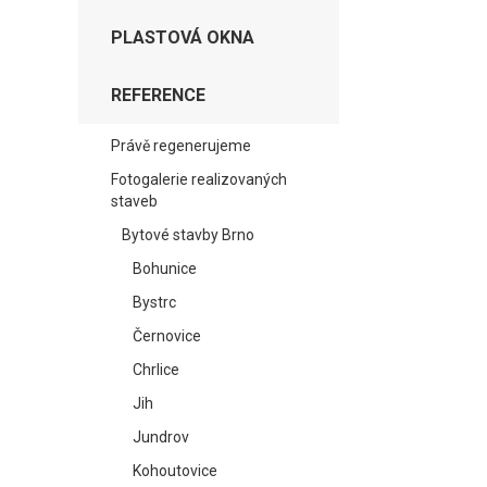
PLASTOVÁ OKNA
REFERENCE
Právě regenerujeme
Fotogalerie realizovaných
staveb
Bytové stavby Brno
Bohunice
Bystrc
Černovice
Chrlice
Jih
Jundrov
Kohoutovice