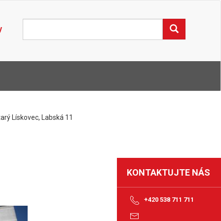
V
arý Lískovec, Labská 11
KONTAKTUJTE NÁS
+420 538 711 711