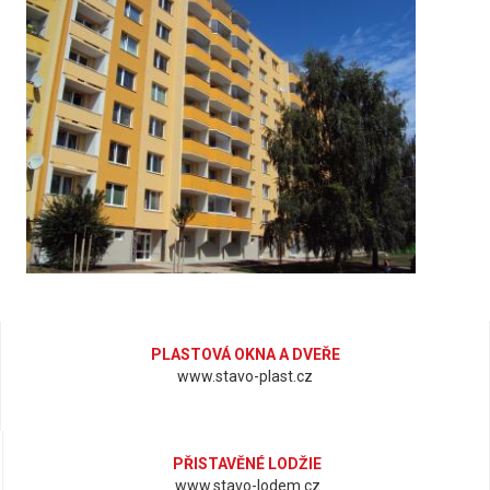
PLASTOVÁ OKNA A DVEŘE
www.stavo-plast.cz
PŘISTAVĚNÉ LODŽIE
www.stavo-lodem.cz