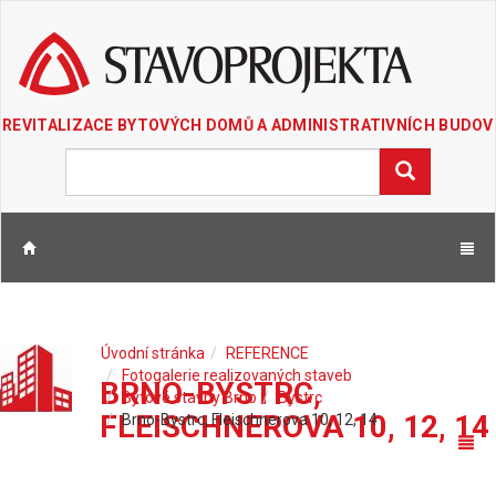
REVITALIZACE BYTOVÝCH DOMŮ A ADMINISTRATIVNÍCH BUDOV
Úvodní stránka
REFERENCE
Fotogalerie realizovaných staveb
BRNO-BYSTRC,
Bytové stavby Brno
Bystrc
FLEISCHNEROVA 10, 12, 14
Brno-Bystrc, Fleischnerova 10, 12, 14