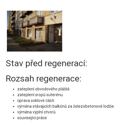
Stav před regenerací:
Rozsah regenerace:
zateplení obvodového pláště
zateplení sropů suterénu
úprava soklové části
výměna stávajicích balkónů za železobetonové lodžie
výměna výplní otvorů
související práce